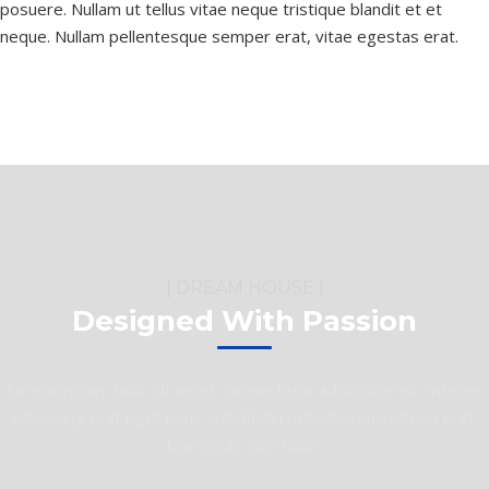
posuere. Nullam ut tellus vitae neque tristique blandit et et
neque. Nullam pellentesque semper erat, vitae egestas erat.
[ DREAM HOUSE ]
Designed With Passion
Lorem ipsum dolor sit amet, consectetur adipiscing elit. Integer
adipiscing erat eget risus sollicitudin pellentesque et non erat.
Maecenas nibh dolor.