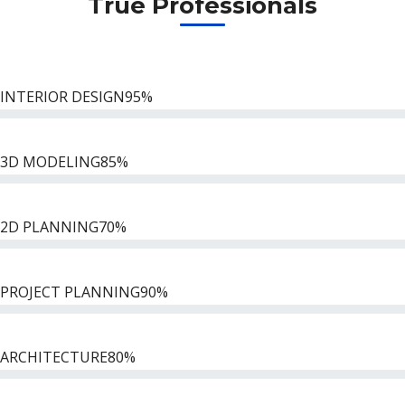
True Professionals
INTERIOR DESIGN
95%
3D MODELING
85%
2D PLANNING
70%
PROJECT PLANNING
90%
ARCHITECTURE
80%