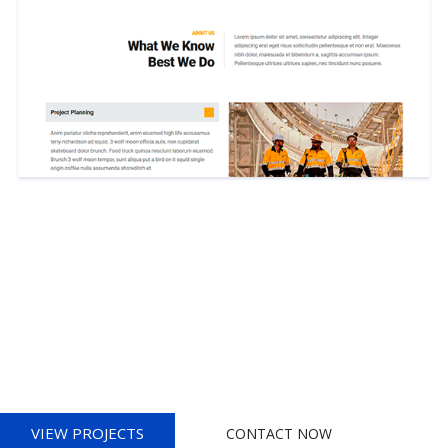
Making Unique
Houses
Lorem ipsum dolor sit amet, consectetur adipiscing elit.
Integer erat eget risus sollicitudin pellentesque et non erat.
Maecenas nibh dolor, et bibendum a, sagittis accumsan
ipsum. Pellentesque ultrices.
VIEW PROJECTS
CONTACT NOW